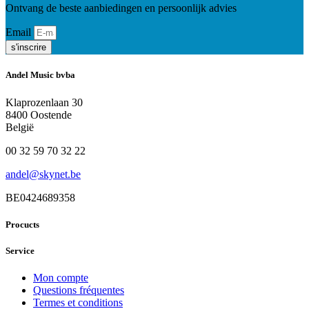
Ontvang de beste aanbiedingen en persoonlijk advies
Email
s'inscrire
Andel Music bvba
Klaprozenlaan 30
8400 Oostende
België
00 32 59 70 32 22
andel@skynet.be
BE0424689358
Procucts
Service
Mon compte
Questions fréquentes
Termes et conditions